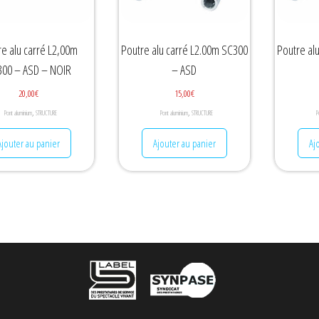
re alu carré L2,00m
Poutre alu carré L2.00m SC300
Poutre al
00 – ASD – NOIR
– ASD
20,00
€
15,00
€
,
,
Pont aluminium
STRUCTURE
Pont aluminium
STRUCTURE
P
Ajouter au panier
Ajouter au panier
Aj