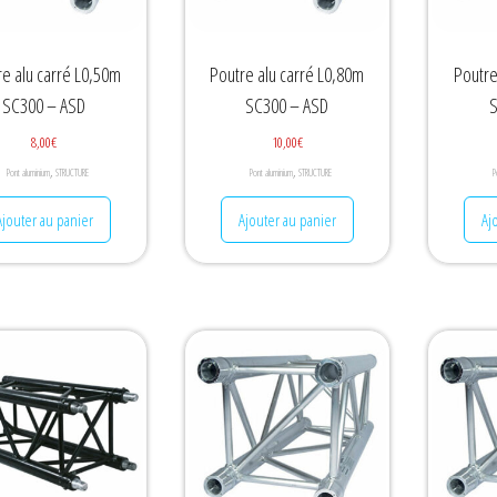
re alu carré L0,50m
Poutre alu carré L0,80m
Poutre
SC300 – ASD
SC300 – ASD
S
8,00
€
10,00
€
,
,
Pont aluminium
STRUCTURE
Pont aluminium
STRUCTURE
P
Ajouter au panier
Ajouter au panier
Aj