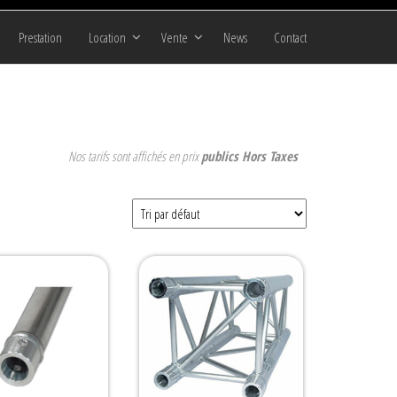
Prestation
Location
Vente
News
Contact
Nos tarifs sont affichés en prix
publics Hors Taxes