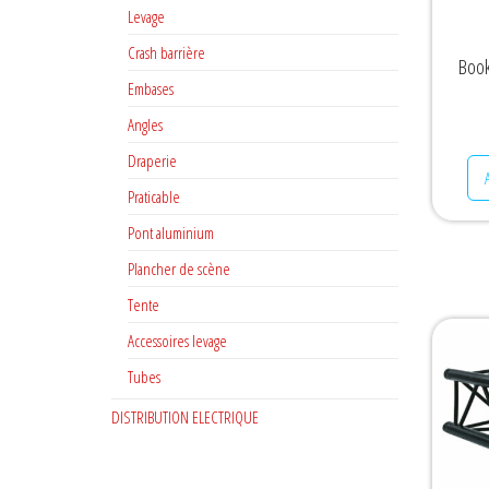
Levage
Crash barrière
Book
Embases
Angles
Draperie
Praticable
Pont aluminium
Plancher de scène
Tente
Accessoires levage
Tubes
DISTRIBUTION ELECTRIQUE