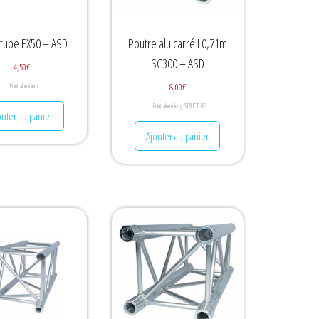
ube EX50 – ASD
Poutre alu carré L0,71m
SC300 – ASD
4,50
€
8,00
€
Pont aluminium
,
Pont aluminium
STRUCTURE
outer au panier
Ajouter au panier