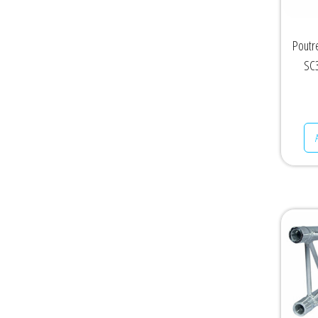
Poutr
SC3