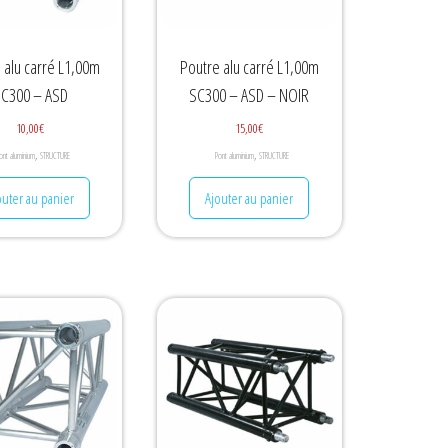
 alu carré L1,00m
Poutre alu carré L1,00m
C300 – ASD
SC300 – ASD – NOIR
10,00
€
15,00
€
,
,
ont aluminium
STRUCTURE
Pont aluminium
STRUCTURE
outer au panier
Ajouter au panier