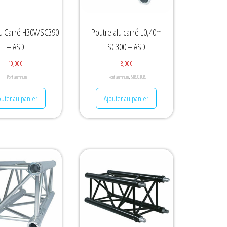
lu Carré H30V/SC390
Poutre alu carré L0,40m
– ASD
SC300 – ASD
10,00
€
8,00
€
,
Pont aluminium
Pont aluminium
STRUCTURE
outer au panier
Ajouter au panier