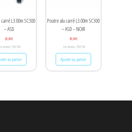
u carré L3.00m SC300
Poutre alu carré L3.00m SC300
– ASD
– ASD – NOIR
20,00
€
30,00
€
,
,
ont aluminium
STRUCTURE
Pont aluminium
STRUCTURE
outer au panier
Ajouter au panier