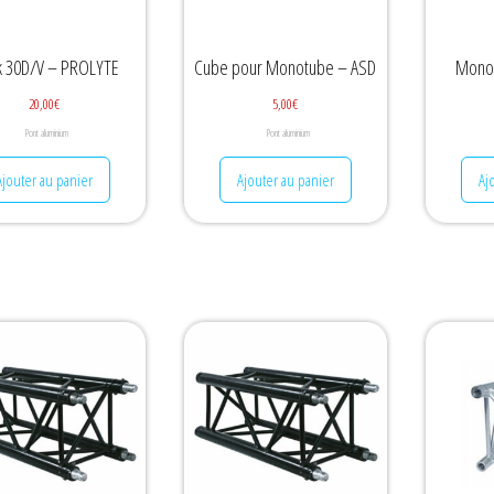
 30D/V – PROLYTE
Cube pour Monotube – ASD
Monot
20,00
€
5,00
€
Pont aluminium
Pont aluminium
Ajouter au panier
Ajouter au panier
Aj