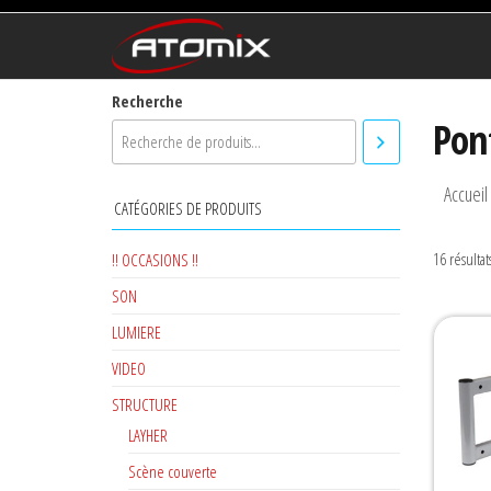
ATOMIX
Prestataire
Technique
Recherche
Pon
Accueil
CATÉGORIES DE PRODUITS
16 résultat
!! OCCASIONS !!
SON
LUMIERE
VIDEO
STRUCTURE
LAYHER
Scène couverte