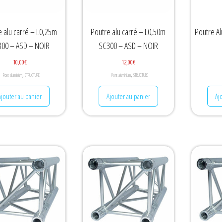
e alu carré – L0,25m
Poutre alu carré – L0,50m
Poutre A
00 – ASD – NOIR
SC300 – ASD – NOIR
10,00
€
12,00
€
,
,
Pont aluminium
STRUCTURE
Pont aluminium
STRUCTURE
Ajouter au panier
Ajouter au panier
Aj