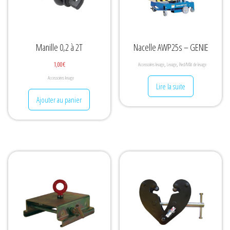
Manille 0,2 à 2T
Nacelle AWP25s – GENIE
1,00
€
,
,
Accessoires levage
Levage
Pied/Mât de levage
Accessoires levage
Lire la suite
Ajouter au panier