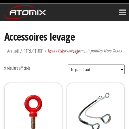
ATOMIX
Prestataire
Technique
Accessoires levage
Accueil
/
STRUCTURE
/ Accessoires levage
Nos tarifs sont affichés en prix
publics Hors Taxes
9 résultats affichés