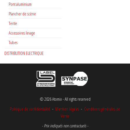
Pont aluminium
Plancher de scène
Tente
Accessoires levage
Tubes
DISTRIBUTION ELECTRIQUE
© 2026 Atomix - All rights reserved
Politique de confidentialité
-
Mention légales
-
Conditions générales de
Vente
- Prix indiqués non contractuels -