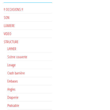
!! OCCASIONS !!
SON
LUMIERE
VIDEO
STRUCTURE
LAYHER
Scène couverte
Levage
Crash barrière
Embases
Angles
Draperie
Praticable