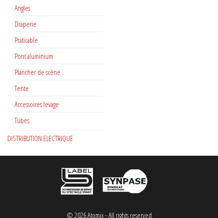
Angles
Draperie
Praticable
Pont aluminium
Plancher de scène
Tente
Accessoires levage
Tubes
DISTRIBUTION ELECTRIQUE
© 2026 Atomix - All rights reserved