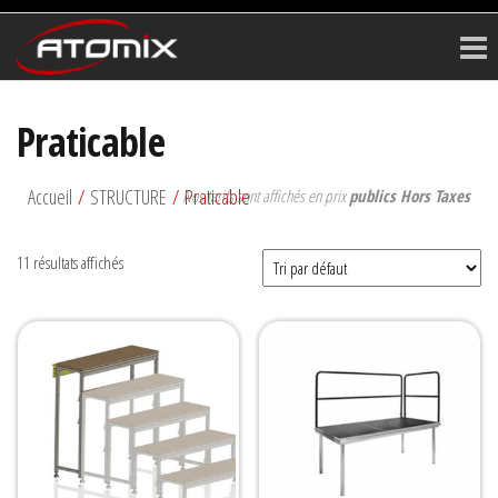
ATOMIX
Prestataire
Technique
Praticable
Accueil
/
STRUCTURE
/ Praticable
Nos tarifs sont affichés en prix
publics Hors Taxes
11 résultats affichés