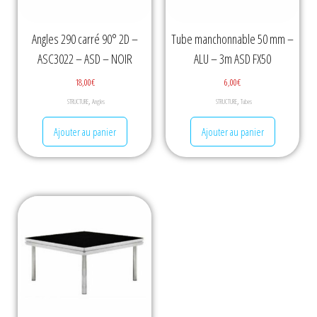
Angles 290 carré 90° 2D –
Tube manchonnable 50 mm –
ASC3022 – ASD – NOIR
ALU – 3m ASD FX50
18,00
€
6,00
€
,
,
STRUCTURE
Angles
STRUCTURE
Tubes
Ajouter au panier
Ajouter au panier