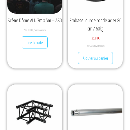
Scène Dôme ALU 7m x 5m – ASD
Embase lourde ronde acier 80
cm / 60kg
,
STRUCTURE
Scène couverte
35,00
€
Lire la suite
,
STRUCTURE
Embases
Ajouter au panier