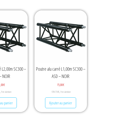
ré L2,00m SC300 –
Poutre alu carré L1,00m SC300 –
– NOIR
ASD – NOIR
0,00
€
15,00
€
,
,
Pont aluminium
STRUCTURE
Pont aluminium
 au panier
Ajouter au panier