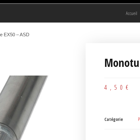
Accueil
be EX50 – ASD
Monotub
4,50
€
Catégorie
P