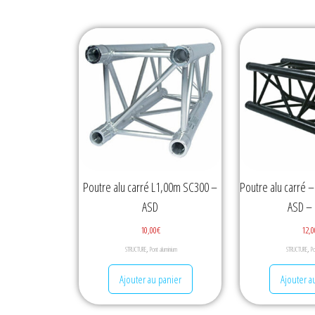
Poutre alu carré L1,00m SC300 –
Poutre alu carré 
ASD
ASD –
10,00
€
12,0
,
,
STRUCTURE
Pont aluminium
STRUCTURE
Po
Ajouter au panier
Ajouter a