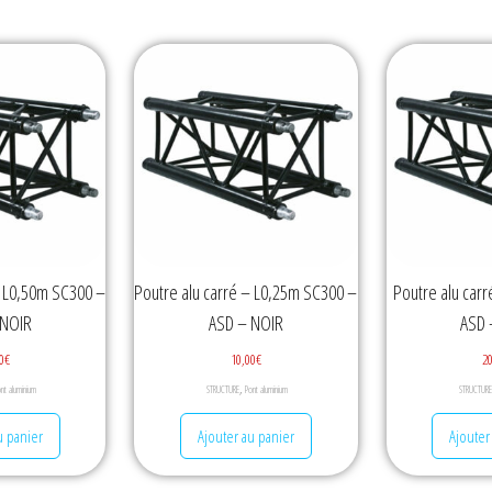
– L0,50m SC300 –
Poutre alu carré – L0,25m SC300 –
Poutre alu car
 NOIR
ASD – NOIR
ASD 
0
€
10,00
€
2
,
nt aluminium
STRUCTURE
Pont aluminium
STRUCTURE
u panier
Ajouter au panier
Ajouter