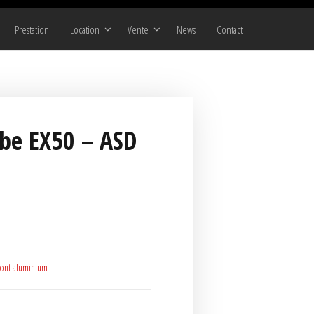
Prestation
Location
Vente
News
Contact
e EX50 – ASD
ont aluminium