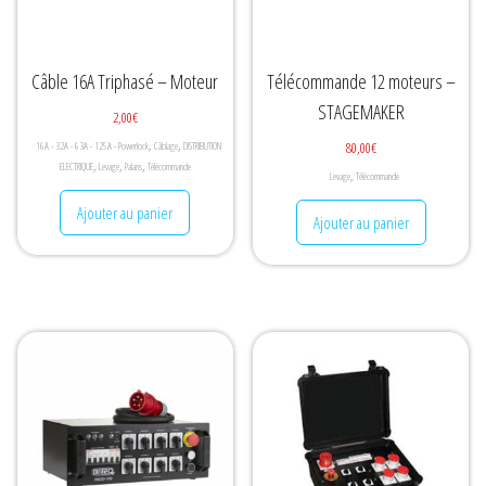
Câble 16A Triphasé – Moteur
Télécommande 12 moteurs –
STAGEMAKER
2,00
€
,
,
80,00
€
16A - 32A - 63A - 125A - Powerlock
Câblage
DISTRIBUTION
,
,
,
ELECTRIQUE
Levage
Palans
Télécommande
,
Levage
Télécommande
Ajouter au panier
Ajouter au panier