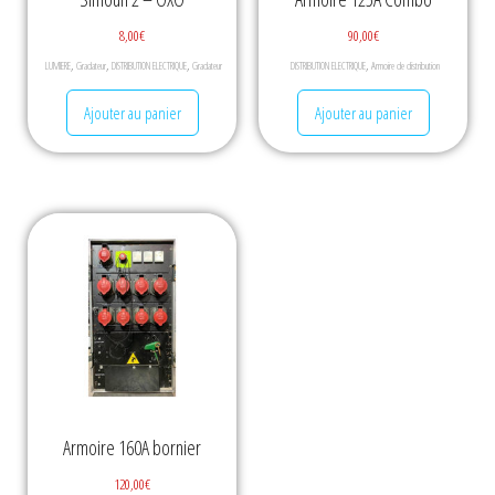
8,00
€
90,00
€
,
,
,
,
LUMIERE
Gradateur
DISTRIBUTION ELECTRIQUE
Gradateur
DISTRIBUTION ELECTRIQUE
Armoire de distribution
Ajouter au panier
Ajouter au panier
Armoire 160A bornier
120,00
€