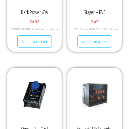
Rack Power 63A
Stager – RVE
100,00
€
30,00
€
,
,
,
,
,
DISTRIBUTION ELECTRIQUE
Armoire de distribution
Gradateur
LUMIERE
Gradateur
DISTRIBUTION ELECTRIQUE
Gradateur
Ajouter au panier
Ajouter au panier
Simoun 2 – OXO
Armoire 125A Combo