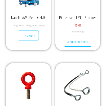
Nacelle AWP25s – GENIE
Pince crabe IPN – 2 tonnes
,
,
15,00
€
Levage
Pied/Mât de levage
Accessoires levage
Accessoires levage
Lire la suite
Ajouter au panier