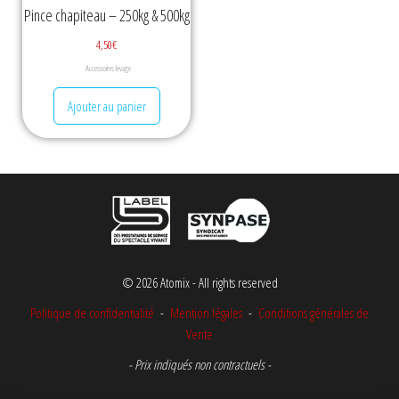
Pince chapiteau – 250kg & 500kg
4,50
€
Accessoires levage
Ajouter au panier
© 2026 Atomix - All rights reserved
Politique de confidentialité
-
Mention légales
-
Conditions générales de
Vente
- Prix indiqués non contractuels -