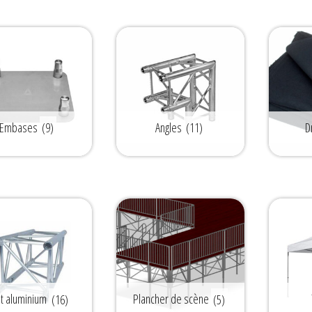
Embases
(9)
Angles
(11)
D
t aluminium
(16)
Plancher de scène
(5)