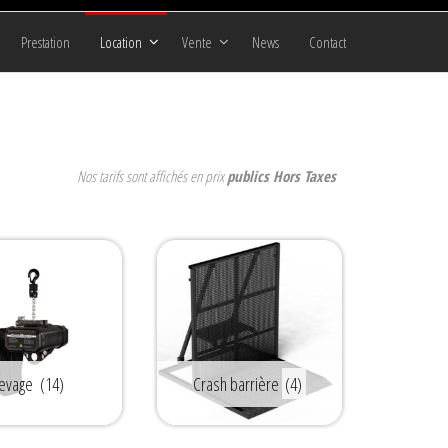
Prestation
Location
Vente
News
Contact
Nos tarifs sont affichés en prix
publics Hors Taxes
evage
(14)
Crash barrière
(4)