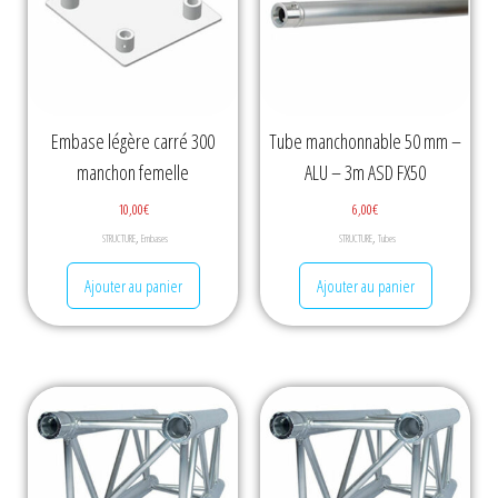
Embase légère carré 300
Tube manchonnable 50 mm –
manchon femelle
ALU – 3m ASD FX50
10,00
€
6,00
€
,
,
STRUCTURE
Embases
STRUCTURE
Tubes
Ajouter au panier
Ajouter au panier