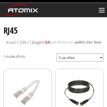
ATOMIX
Prestataire
Technique
RJ45
Accueil
/
SON
/
Câblage
/ RJ45
Nos tarifs sont affichés en prix
publics Hors Taxes
3 résultats affichés