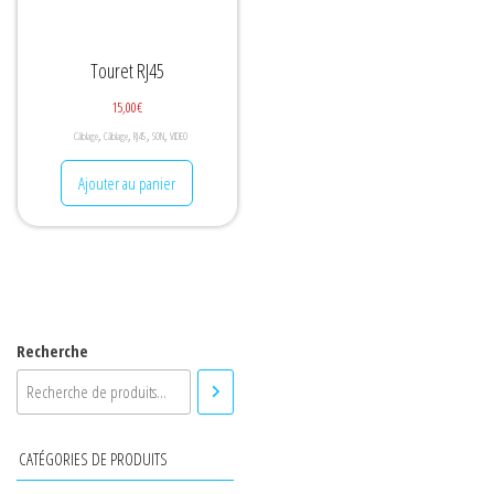
Touret RJ45
15,00
€
,
,
,
,
Câblage
Câblage
RJ45
SON
VIDEO
Ajouter au panier
Recherche
CATÉGORIES DE PRODUITS