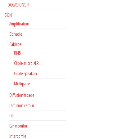
!! OCCASIONS !!
SON
Amplification
Console
Câblage
RJ45
Câble micro XLR
Câble speakon
Multipaire
Diffusion façade
Diffusion retour
DJ
Ear monitor
Intercomie