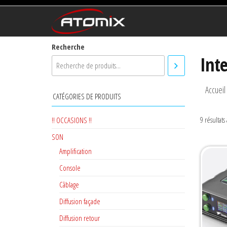
ATOMIX
Prestataire
Technique
Recherche
Int
Accueil
CATÉGORIES DE PRODUITS
9 résultats
!! OCCASIONS !!
SON
Amplification
Console
Câblage
Diffusion façade
Diffusion retour