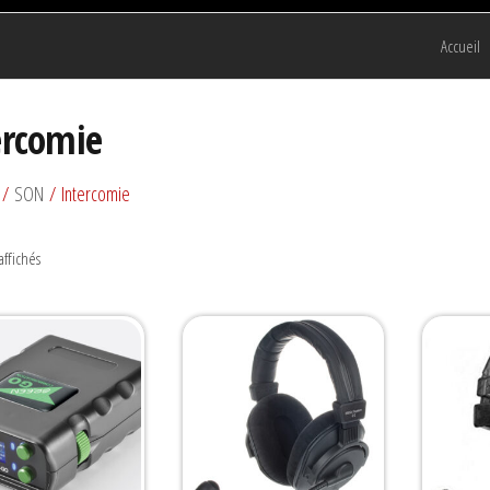
Accueil
ercomie
/
SON
/ Intercomie
 affichés