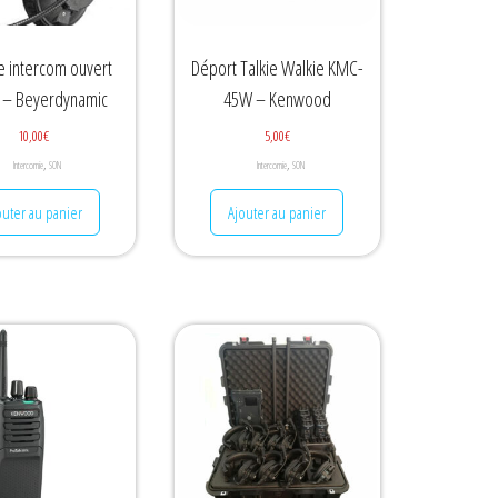
 intercom ouvert
Déport Talkie Walkie KMC-
 – Beyerdynamic
45W – Kenwood
10,00
€
5,00
€
,
,
Intercomie
SON
Intercomie
SON
outer au panier
Ajouter au panier