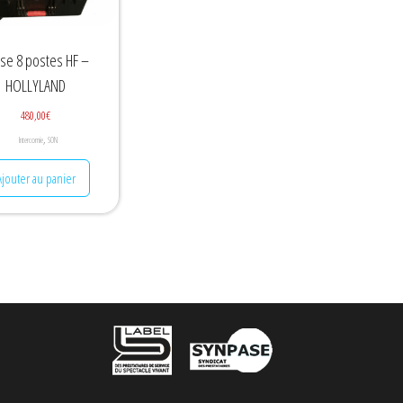
ise 8 postes HF –
HOLLYLAND
480,00
€
,
Intercomie
SON
Ajouter au panier