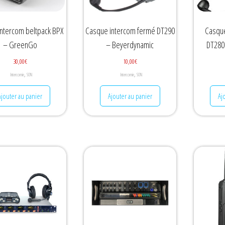
 intercom beltpack BPX
Casque intercom fermé DT290
Casque
– GreenGo
– Beyerdynamic
DT280
30,00
€
10,00
€
,
,
Intercomie
SON
Intercomie
SON
Ajouter au panier
Ajouter au panier
Aj