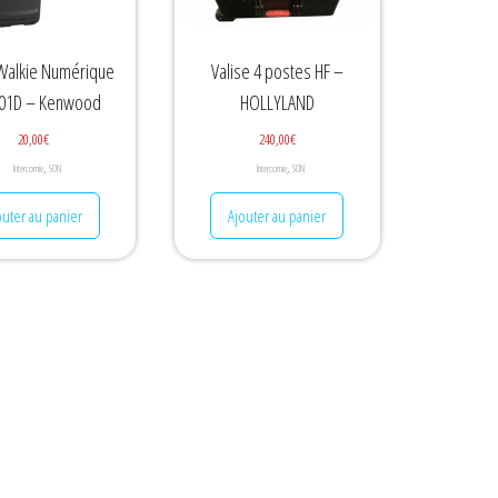
 Walkie Numérique
Valise 4 postes HF –
01D – Kenwood
HOLLYLAND
20,00
€
240,00
€
,
,
Intercomie
SON
Intercomie
SON
outer au panier
Ajouter au panier