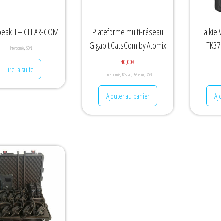
peak II – CLEAR-COM
Plateforme multi-réseau
Talkie
Gigabit CatsCom by Atomix
TK37
,
Intercomie
SON
40,00
€
Lire la suite
,
,
,
Intercomie
Réseau
Réseaux
SON
Ajouter au panier
Aj