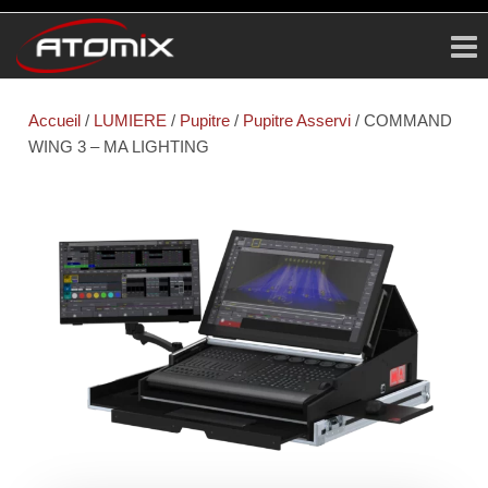
ATOMIX
Prestataire
Technique
Accueil
/
LUMIERE
/
Pupitre
/
Pupitre Asservi
/ COMMAND
WING 3 – MA LIGHTING