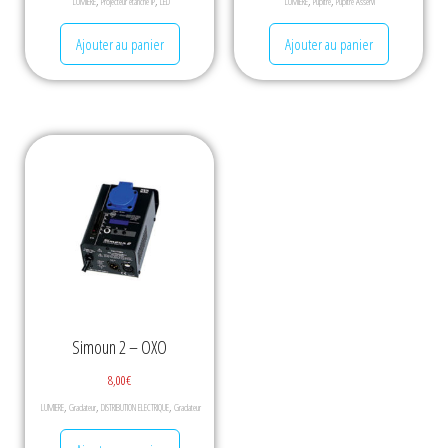
,
,
,
,
LUMIERE
Projecteur étanche IP
LED
LUMIERE
Pupitre
Pupitre Asservi
Ajouter au panier
Ajouter au panier
Simoun 2 – OXO
8,00
€
,
,
,
LUMIERE
Gradateur
DISTRIBUTION ELECTRIQUE
Gradateur