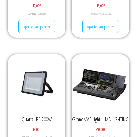
10,00
€
15,00
€
,
,
LUMIERE
Traditionnel
LUMIERE
Machine à effet
Ajouter au panier
Ajouter au panier
Quartz LED 200W
GrandMA2 Light – MA LIGHTING
18,00
€
350,00
€