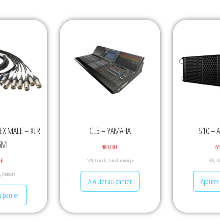
EX MALE – XLR
CL5 – YAMAHA
S10 –
6M
400,00
€
6
,
,
,
0
€
SON
Console
Console numérique
SON
Di
,
Multipaire
Ajouter au panier
Ajouter
u panier