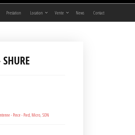
Prestation
Location
Vente
News
Contact
– SHURE
ntenne - Pince - Pied
,
Micro
,
SON