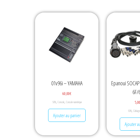
01v96i – YAMAHA
Epanoui SOCAP
6F/
60,00
€
,
,
5,0
SON
Console
Console numérique
,
SON
Câblage
Ajouter au panier
Ajouter a