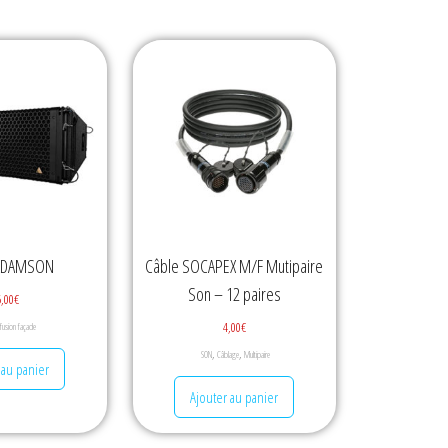
 ADAMSON
Câble SOCAPEX M/F Mutipaire
Son – 12 paires
5,00
€
4,00
€
ffusion façade
,
,
SON
Câblage
Multipaire
 au panier
Ajouter au panier