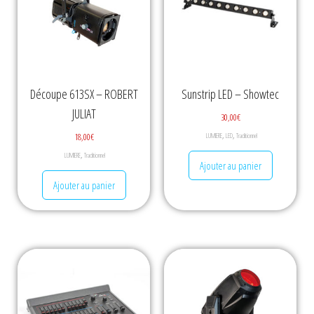
Découpe 613SX – ROBERT
Sunstrip LED – Showtec
JULIAT
30,00
€
,
,
18,00
€
LUMIERE
LED
Traditionnel
,
LUMIERE
Traditionnel
Ajouter au panier
Ajouter au panier