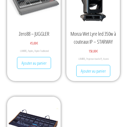
Zero88 – JUGGLER
Monza Wet Lyre led 350w à
couteaux IP – STARWAY
45,00
€
,
,
150,00
€
LUMIERE
Pupitre
Pupitre Traditionnel
,
,
LUMIERE
Projecteur étanche IP
Asservi
Ajouter au panier
Ajouter au panier