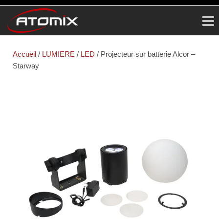
ATOMIX
Prestataire
Technique
Accueil
/
LUMIERE
/
LED
/ Projecteur sur batterie Alcor –
Starway