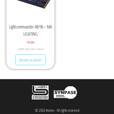
Lightcommander 48/96 – MA
LIGHTING
110,00
€
,
,
LUMIERE
Pupitre
Pupitre Traditionnel
Ajouter au panier
© 2026 Atomix - All rights reserved