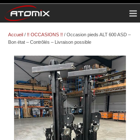
ATOMIX
Prestataire
Technique
Accueil
/
!! OCCASIONS !!
/ Occasion pieds ALT 600 ASD –
Bon état – Contrôlés – Livraison possible