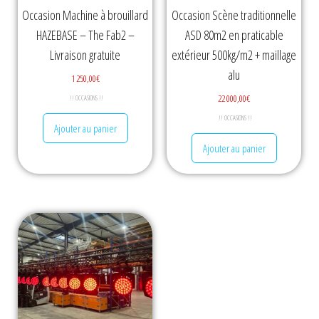
Occasion Machine à brouillard
Occasion Scène traditionnelle
HAZEBASE – The Fab2 –
ASD 80m2 en praticable
Livraison gratuite
extérieur 500kg/m2 + maillage
alu
1 250,00
€
22 000,00
€
!! OCCASIONS !!
!! OCCASIONS !!
Ajouter au panier
Ajouter au panier