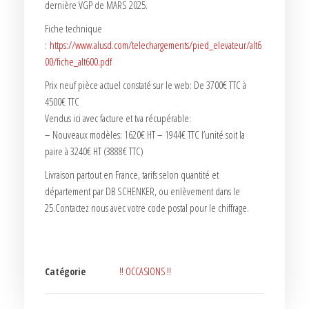
dernière VGP de MARS 2025.
Fiche technique
:
https://www.alusd.com/telechargements/pied_elevateur/alt6
00/fiche_alt600.pdf
Prix neuf pièce actuel constaté sur le web: De 3700€ TTC à
4500€ TTC
Vendus ici avec facture et tva récupérable:
– Nouveaux modèles: 1620€ HT – 1944€ TTC l’unité soit la
paire à 3240€ HT (3888€ TTC)
Livraison partout en France, tarifs selon quantité et
département par DB SCHENKER, ou enlèvement dans le
25.Contactez nous avec votre code postal pour le chiffrage.
Catégorie
!! OCCASIONS !!