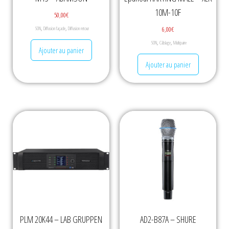
10M-10F
50,00
€
,
,
6,00
€
SON
Diffusion façade
Diffusion retour
,
,
SON
Câblage
Multipaire
Ajouter au panier
Ajouter au panier
PLM 20K44 – LAB GRUPPEN
AD2-B87A – SHURE