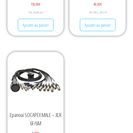
150,00
€
40,00
€
,
,
,
SON
Amplification
SON
Micro
Micro HF
Ajouter au panier
Ajouter au panier
Epanoui SOCAPEX MALE – XLR
6F/6M
5,00
€