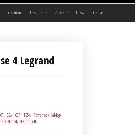
Prestation
Location
Vente
News
Contact
ise 4 Legrand
6A - 32A - 63A - 125A - Powerlock
,
Câblage
,
ISTRIBUTION ELECTRIQUE