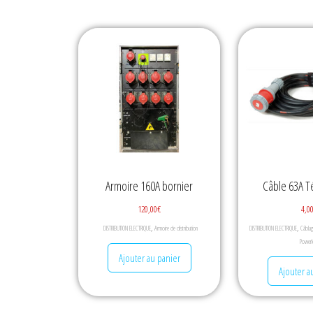
Armoire 160A bornier
Câble 63A T
120,00
€
4,0
,
,
DISTRIBUTION ELECTRIQUE
Armoire de distribution
DISTRIBUTION ELECTRIQUE
Câbla
Powerl
Ajouter au panier
Ajouter a