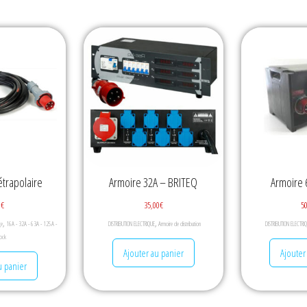
étrapolaire
Armoire 32A – BRITEQ
Armoire
0
€
35,00
€
5
,
,
ge
16A - 32A - 63A - 125A -
DISTRIBUTION ELECTRIQUE
Armoire de distribution
DISTRIBUTION ELECTRI
ock
Ajouter au panier
Ajouter
u panier