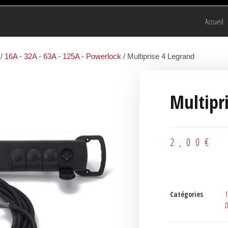
Accueil
/
16A - 32A - 63A - 125A - Powerlock
/ Multiprise 4 Legrand
Multipr
2,00
€
Catégories
1
D