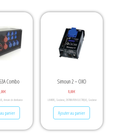
 63A Combo
Simoun 2 – OXO
0,00
€
8,00
€
,
,
,
,
QUE
Armoire de distribution
LUMIERE
Gradateur
DISTRIBUTION ELECTRIQUE
Gradateur
 au panier
Ajouter au panier