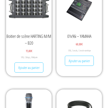
Boitier de scène HARTING M/M
01v96i – YAMAHA
– B20
60,00
€
,
,
15,00
€
SON
Console
Console numérique
,
,
SON
Câblage
Multipaire
Ajouter au panier
Ajouter au panier