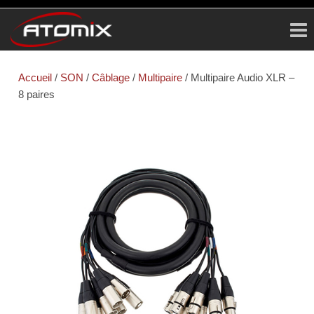
ATOMIX
Prestataire
Technique
Accueil
/
SON
/
Câblage
/
Multipaire
/ Multipaire Audio XLR –
8 paires