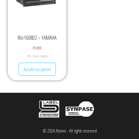
Rio1608D2 – YAMAHA
85,00
€
,
,
SON
Console
Stagebox
Ajouter au panier
© 2026 Atomix - All rights reserved