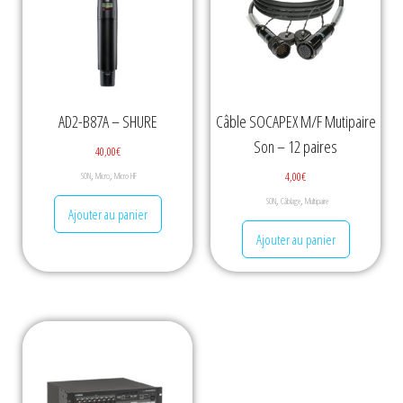
AD2-B87A – SHURE
Câble SOCAPEX M/F Mutipaire
Son – 12 paires
40,00
€
,
,
4,00
€
SON
Micro
Micro HF
,
,
SON
Câblage
Multipaire
Ajouter au panier
Ajouter au panier