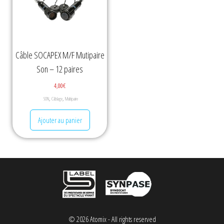
Câble SOCAPEX M/F Mutipaire
Son – 12 paires
4,00
€
,
,
SON
Câblage
Multipaire
Ajouter au panier
© 2026 Atomix - All rights reserved