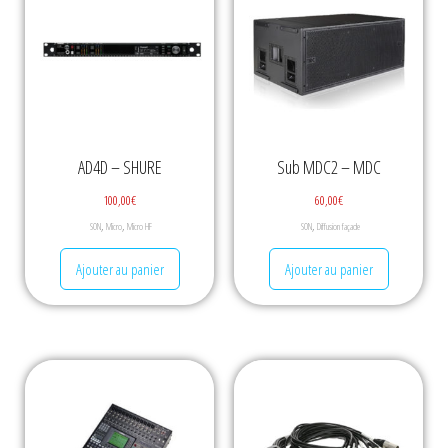
AD4D – SHURE
Sub MDC2 – MDC
100,00
€
60,00
€
,
,
,
SON
Micro
Micro HF
SON
Diffusion façade
Ajouter au panier
Ajouter au panier