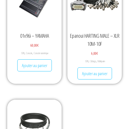
01v96i – YAMAHA
Epanoui HARTING MALE – XLR
10M-10F
60,00
€
,
,
6,00
€
SON
Console
Console numérique
,
,
SON
Câblage
Multipaire
Ajouter au panier
Ajouter au panier