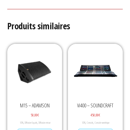
Produits similaires
M15 – ADAMSON
Vi400 – SOUNDCRAFT
50,00
€
450,00
€
,
,
,
,
SON
Diffusion façade
Diffusion retour
SON
Console
Console numérique