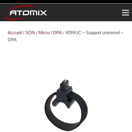
ATOMIX
Prestataire
Technique
Accueil
/
SON
/
Micro
/
DPA
/ 4099UC – Support universel –
DPA