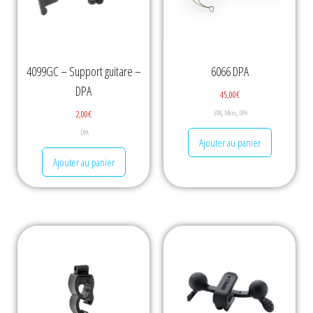
4099GC – Support guitare –
6066 DPA
DPA
45,00
€
,
,
2,00
€
SON
Micro
DPA
DPA
Ajouter au panier
Ajouter au panier