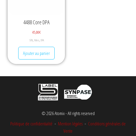
4488 Core DPA
45,00
€
,
,
SON
Micro
DPA
Ajouter au panier
© 2026 Atomix - All rights reserved
Politique de confidentialité
-
Mention légales
-
Conditions générales de
Vente