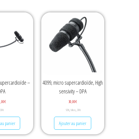
supercardioïde –
4099, micro supercardioïde, High
DPA
sensivity – DPA
0,00
€
30,00
€
,
,
DPA
SON
Micro
DPA
 au panier
Ajouter au panier