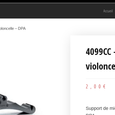
Accueil
oloncelle – DPA
4099CC 
violonce
2,00
€
Support de mi