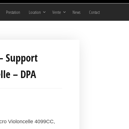
Prestation
Location
Vente
News
Contact
– Support
lle – DPA
cro Violoncelle 4099CC,