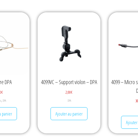
re DPA
4099VC – Support violon – DPA
4099 – Micro 
0
€
2,00
€
,
3
ro
DPA
DPA
u panier
Ajouter au panier
Ajouter