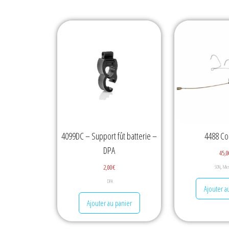
4099DC – Support fût batterie –
4488 Co
DPA
45,0
,
2,00
€
SON
Mic
DPA
Ajouter a
Ajouter au panier