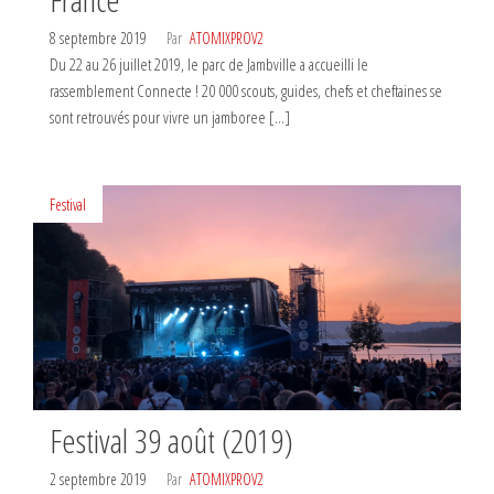
8 septembre 2019
Par
ATOMIXPROV2
Du 22 au 26 juillet 2019, le parc de Jambville a accueilli le
rassemblement Connecte ! 20 000 scouts, guides, chefs et cheftaines se
sont retrouvés pour vivre un jamboree […]
Festival
Festival 39 août (2019)
2 septembre 2019
Par
ATOMIXPROV2